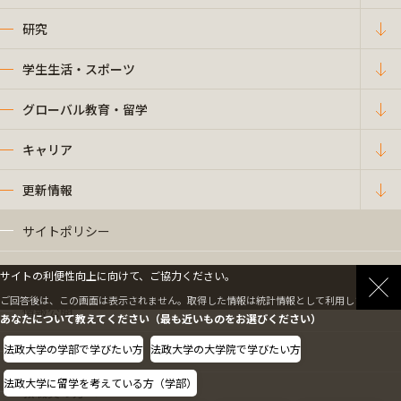
研究
学生生活・スポーツ
グローバル教育・留学
キャリア
更新情報
サイトポリシー
プライバシーポリシー
サイトの利便性向上に向けて、ご協力ください。
ご回答後は、この画面は表示されません。取得した情報は統計情報として利用します。
情報公開
あなたについて教えてください（最も近いものをお選びください）
法政大学の学部で学びたい方
法政大学の大学院で学びたい方
採用情報
法政大学に留学を考えている方（学部）
教職員の方へ