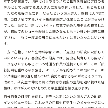
本学の卒業生で、現在はパリやミラノなど世界を舞台にプロのモ
デルとして活躍する源大さんにお話を伺いました。もともとは
「ただの服好きな若者」だったという源大さん。転機は大学3年
時、コロナ禍でアルバイト先の飲食店が休業したことがきっかけ
でした。当初は「新しいバイト」感覚で始めたモデルの道でした
が、初めてのショーを経験した際のなんとも言い難い達成感に魅
了され、「もう一度あの舞台に立ちたい」と奮い立ったといいま
す。
一方で在籍していた生命科学部では、「昆虫」の研究に没頭して
いたといいます。害虫防除の研究では、昆虫を飼育して必要なデ
ータをひたすら取るという地道な作業の連続でしたが、この「試
行錯誤を重ねる粘り強さ」は、モデルを始めたての頃にウォーキ
ング練習に繰り返し励んでいた姿勢と通ずるものがあるそうです。
改めて、研究室で仲間と共に大好きな昆虫の生態を追い続けた経
験は、かけがえのないものだと学生生活を振り返ります。
自分自身の可能性を信じ、世界へと羽ばたいた源大さんの軌跡。
インタビューでは、これからの目標や在学生へのメッセージにつ