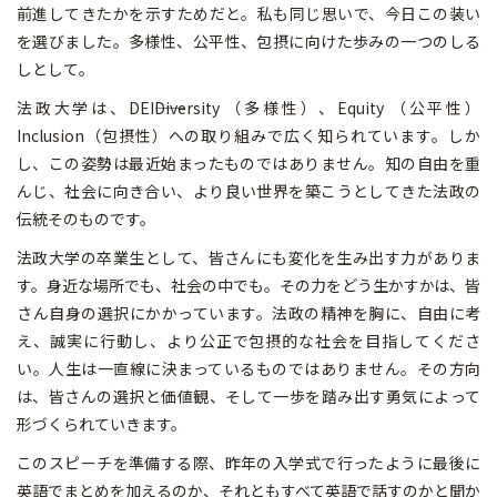
前進してきたかを示すためだと。私も同じ思いで、今日この装い
を選びました。多様性、公平性、包摂に向けた歩みの一つのしる
しとして。
法政大学は、DEI――Diversity （多様性）、Equity （公平性）
Inclusion（包摂性）への取り組みで広く知られています。しか
し、この姿勢は最近始まったものではありません。知の自由を重
んじ、社会に向き合い、より良い世界を築こうとしてきた法政の
伝統そのものです。
法政大学の卒業生として、皆さんにも変化を生み出す力がありま
す。身近な場所でも、社会の中でも。その力をどう生かすかは、皆
さん自身の選択にかかっています。法政の精神を胸に、自由に考
え、誠実に行動し、より公正で包摂的な社会を目指してくださ
い。人生は一直線に決まっているものではありません。その方向
は、皆さんの選択と価値観、そして一歩を踏み出す勇気によって
形づくられていきます。
このスピーチを準備する際、昨年の入学式で行ったように最後に
英語でまとめを加えるのか、それともすべて英語で話すのかと聞か