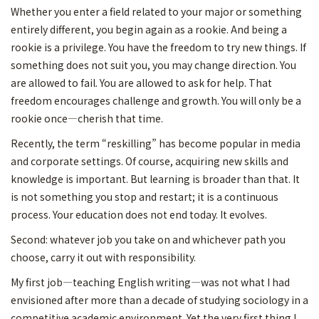
Whether you enter a field related to your major or something
entirely different, you begin again as a rookie. And being a
rookie is a privilege. You have the freedom to try new things. If
something does not suit you, you may change direction. You
are allowed to fail. You are allowed to ask for help. That
freedom encourages challenge and growth. You will only be a
rookie once—cherish that time.
Recently, the term “reskilling” has become popular in media
and corporate settings. Of course, acquiring new skills and
knowledge is important. But learning is broader than that. It
is not something you stop and restart; it is a continuous
process. Your education does not end today. It evolves.
Second: whatever job you take on and whichever path you
choose, carry it out with responsibility.
My first job—teaching English writing—was not what I had
envisioned after more than a decade of studying sociology in a
competitive academic environment. Yet the very first thing I