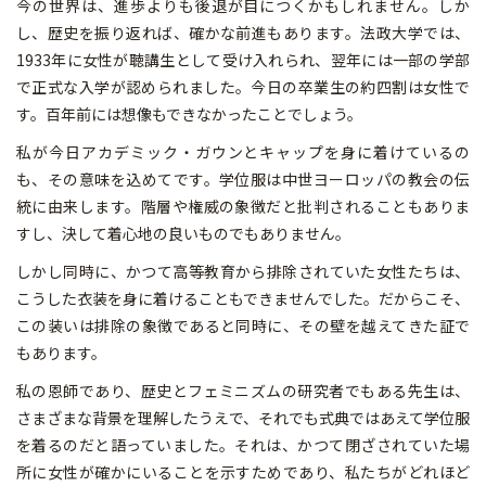
今の世界は、進歩よりも後退が目につくかもしれません。しか
し、歴史を振り返れば、確かな前進もあります。法政大学では、
1933年に女性が聴講生として受け入れられ、翌年には一部の学部
で正式な入学が認められました。今日の卒業生の約四割は女性で
す。百年前には想像もできなかったことでしょう。
私が今日アカデミック・ガウンとキャップを身に着けているの
も、その意味を込めてです。学位服は中世ヨーロッパの教会の伝
統に由来します。階層や権威の象徴だと批判されることもありま
すし、決して着心地の良いものでもありません。
しかし同時に、かつて高等教育から排除されていた女性たちは、
こうした衣装を身に着けることもできませんでした。だからこそ、
この装いは排除の象徴であると同時に、その壁を越えてきた証で
もあります。
私の恩師であり、歴史とフェミニズムの研究者でもある先生は、
さまざまな背景を理解したうえで、それでも式典ではあえて学位服
を着るのだと語っていました。それは、かつて閉ざされていた場
所に女性が確かにいることを示すためであり、私たちがどれほど