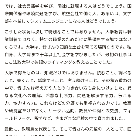
では、社会言語学を学び、商社に就職する人はどうでしょう。国
際関係論や環境問題を学び、航空会社で働く人、あるいは、文学
部を卒業してシステムエンジニアになる人はどうでしょう。
こうした状況は決して特別なことではありません。大学教育は職
業訓練ではなく、特定の職業のためだけに準備をする場ではない
からです。大学は、皆さんの知的な土台を育てる場所なのです。私
自身、大学院まで十年以上社会学を学びましたが、最初の仕事は
ここ法政大学で英語のライティングを教えることでした。
大学で得たものは、知識だけではありません。読むこと、調べる
こと、書くこと、議論すること、考え続けること。その積み重ねの
中で、皆さんは考え方や人との向き合い方も身につけました。異
なる文化への理解、冷静な判断力、問題を解決する力、伝える
力、協力する力。これらはどの分野でも重視される力です。教室
や研究室だけでなく、サークル活動、教員や仲間との交流、フィ
ールドワーク、留学など、さまざまな経験の中で育まれました。
最後に、教職員を代表して、そして皆さんの先輩の一人として、四