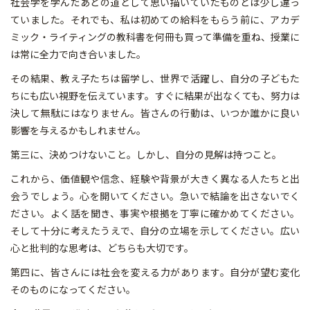
社会学を学んだあとの道として思い描いていたものとは少し違っ
ていました。それでも、私は初めての給料をもらう前に、アカデ
ミック・ライティングの教科書を何冊も買って準備を重ね、授業に
は常に全力で向き合いました。
その結果、教え子たちは留学し、世界で活躍し、自分の子どもた
ちにも広い視野を伝えています。すぐに結果が出なくても、努力は
決して無駄にはなりません。皆さんの行動は、いつか誰かに良い
影響を与えるかもしれません。
第三に、決めつけないこと。しかし、自分の見解は持つこと。
これから、価値観や信念、経験や背景が大きく異なる人たちと出
会うでしょう。心を開いてください。急いで結論を出さないでく
ださい。よく話を聞き、事実や根拠を丁寧に確かめてください。
そして十分に考えたうえで、自分の立場を示してください。広い
心と批判的な思考は、どちらも大切です。
第四に、皆さんには社会を変える力があります。自分が望む変化
そのものになってください。