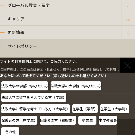
グローバル教育・留学
キャリア
更新情報
サイトポリシー
プライバシーポリシー
サイトの利便性向上に向けて、ご協力ください。
ご回答後は、この画面は表示されません。取得した情報は統計情報として利用します。
情報公開
あなたについて教えてください（最も近いものをお選びください）
法政大学の学部で学びたい方
法政大学の大学院で学びたい方
採用情報
法政大学に留学を考えている方（学部）
教職員の方へ
法政大学に留学を考えている方（大学院）
在学生（学部）
在学生（大学院）
保護者の方（在学生）
保護者の方（受験生）
卒業生
本学教職員
Copyright © Hosei University. All rights reserved.
その他