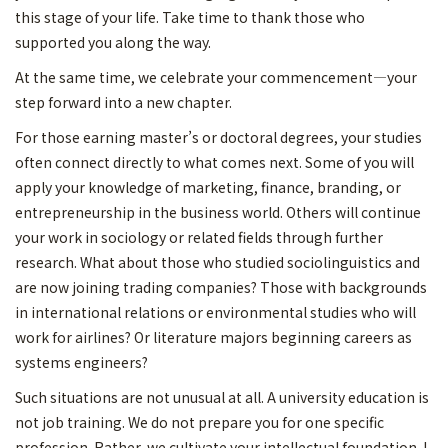
this stage of your life. Take time to thank those who
supported you along the way.
At the same time, we celebrate your commencement—your
step forward into a new chapter.
For those earning master’s or doctoral degrees, your studies
often connect directly to what comes next. Some of you will
apply your knowledge of marketing, finance, branding, or
entrepreneurship in the business world. Others will continue
your work in sociology or related fields through further
research. What about those who studied sociolinguistics and
are now joining trading companies? Those with backgrounds
in international relations or environmental studies who will
work for airlines? Or literature majors beginning careers as
systems engineers?
Such situations are not unusual at all. A university education is
not job training. We do not prepare you for one specific
profession. Rather, we cultivate your intellectual foundation. I