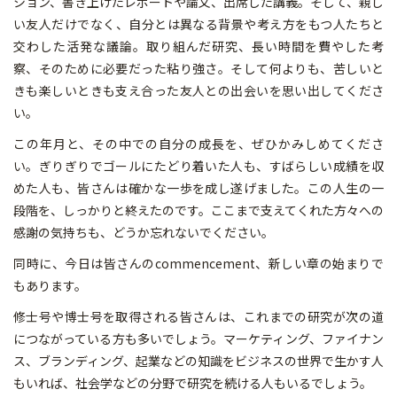
ション、書き上げたレポートや論文、出席した講義。そして、親し
い友人だけでなく、自分とは異なる背景や考え方をもつ人たちと
交わした活発な議論。取り組んだ研究、長い時間を費やした考
察、そのために必要だった粘り強さ。そして何よりも、苦しいと
きも楽しいときも支え合った友人との出会いを思い出してくださ
い。
この年月と、その中での自分の成長を、ぜひかみしめてくださ
い。ぎりぎりでゴールにたどり着いた人も、すばらしい成績を収
めた人も、皆さんは確かな一歩を成し遂げました。この人生の一
段階を、しっかりと終えたのです。ここまで支えてくれた方々への
感謝の気持ちも、どうか忘れないでください。
同時に、今日は皆さんのcommencement、新しい章の始まりで
もあります。
修士号や博士号を取得される皆さんは、これまでの研究が次の道
につながっている方も多いでしょう。マーケティング、ファイナン
ス、ブランディング、起業などの知識をビジネスの世界で生かす人
もいれば、社会学などの分野で研究を続ける人もいるでしょう。