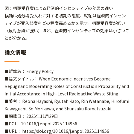
図：初期受容度による経済的インセンティブの効果の違い
横軸は処分場受入れに対する初期の態度、縦軸は経済的インセン
ティブが受入態度をどの程度高めるかを示す。初期受容度が低い
（反対意識が強い）ほど、経済的インセンティブの効果は小さいこ
とが分かる。
論文情報
■雑誌名： Energy Policy
■論文タイトル： When Economic Incentives Become
Repugnant: Moderating Roles of Construction Probability and
Initial Acceptance in High-Level Radioactive Waste Siting
■著者： Reona Hayashi, Ryutah Kato, Rin Watanabe, Hirofumi
Kawaguchi, So Morikawa, and Shunsaku Komatsuzaki
■掲載日： 2025年11月29日
■DOI： 10.1016/j.enpol.2025.114956
■URL：
https://doi.org/10.1016/j.enpol.2025.114956