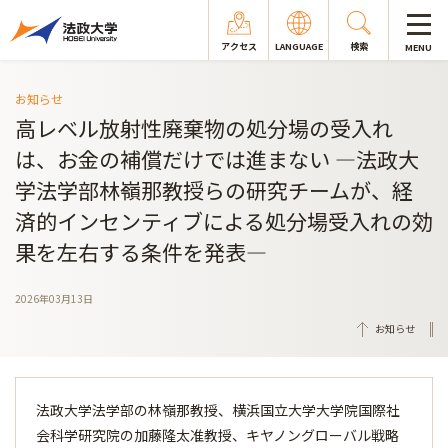
アクセス
LANGUAGE
検索
MENU
お知らせ
高レベル放射性廃棄物の処分場の受入れ
は、お金の補償だけでは進まない ―法政大
学法学部林嶺那教授らの研究チームが、経
済的インセンティブによる処分場受入れの効
果を左右する条件を発表―
2026年03月13日
お知らせ
法政大学法学部の林嶺那教授、横浜国立大学大学院国際社
会科学研究院の加藤隆太准教授、キヤノングローバル戦略