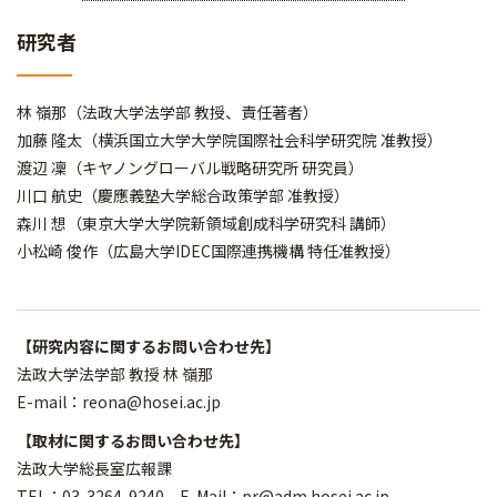
研究者
林 嶺那（法政大学法学部 教授、責任著者）
加藤 隆太（横浜国立大学大学院国際社会科学研究院 准教授）
渡辺 凜（キヤノングローバル戦略研究所 研究員）
川口 航史（慶應義塾大学総合政策学部 准教授）
森川 想（東京大学大学院新領域創成科学研究科 講師）
小松崎 俊作（広島大学IDEC国際連携機構 特任准教授）
【研究内容に関するお問い合わせ先】
法政大学法学部 教授 林 嶺那
E-mail：reona@hosei.ac.jp
【取材に関するお問い合わせ先】
法政大学総長室広報課
TEL：03-3264-9240 E-Mail：pr@adm.hosei.ac.jp