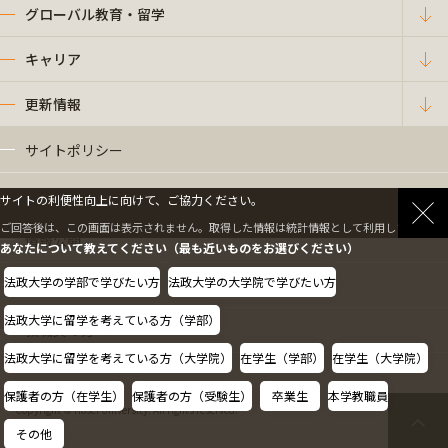
グローバル教育・留学
キャリア
更新情報
サイトポリシー
プライバシーポリシー
サイトの利便性向上に向けて、ご協力ください。
ご回答後は、この画面は表示されません。取得した情報は統計情報として利用します。
情報公開
あなたについて教えてください（最も近いものをお選びください）
法政大学の学部で学びたい方
法政大学の大学院で学びたい方
採用情報
法政大学に留学を考えている方（学部）
教職員の方へ
法政大学に留学を考えている方（大学院）
在学生（学部）
在学生（大学院）
保護者の方（在学生）
保護者の方（受験生）
卒業生
本学教職員
Copyright © Hosei University. All rights reserved.
その他