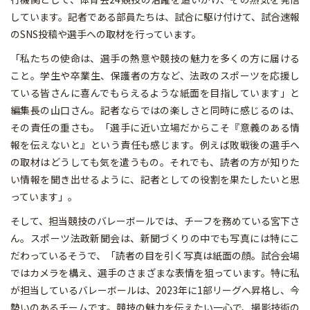
しています。記者である部員たちは、試合に駆け付けて、試合速報
のSNS投稿や選手への取材を行っています。
「私たちの使命は、選手の熱意や競技の魅力を多くの方に届ける
こと。学生や卒業生、保護者の方など、法政のスポーツを応援し
ている皆さんに喜んでもらえるような紙面を目指しています」と
編集長の山口さん。記者ならではの楽しさと同時に感じるのは、
その責任の重さも。「選手に近い立場だからこそ『意義のある情
報を伝えないと』という責任も感じます。例えば敗戦後の選手へ
の取材はどうしても気を遣うもの。それでも、読者の方が知りた
い情報を聞き出せるように、記者としての役割を果たしたいと思
っています」。
そして、担当競技のバレーボールでは、チーフを務めている宮下さ
ん。スポーツ法政新聞会は、新聞づくりの中でも写真には特にこ
だわっているそうで、「読者の目を引く写真は紙面の顔。試合会場
ではカメラを構え、選手のさまざまな表情を狙っています。特に私
が担当しているバレーボールは、2023年に1部リーグへ昇格し、今
勢いのあるチームです。競技の魅力を伝えたい一心で、撮影技術の