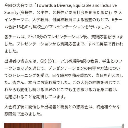
今回の大会では「Towards a Diverse, Equitable and Inclusive
Society (多様性、公平性、包摂性がある社会を創るために)」をメ
インテーマに、大学教員、付属校教員による審査のもとで、6チー
ム合計16名の付属校生がプレゼンテーションを行いました。
各チームは、8～10分のプレゼンテーション後、質疑応答を行いま
した。プレゼンテーションから質疑応答まで、すべて英語で行われ
ました。
出場者の皆さんは、GIS (グローバル教養学部)の教員、学生とのワ
ークショップを通して、プレゼンテーションの内容や方法につい
てのトレーニングを受け、日々練習を積み重ねて、当日を迎えまし
た。皆さん、本当にお疲れ様でした。この大会の経験を通じてこ
れからも変化し続ける世界のどこでも生き抜ける力を身に着け、
活躍されることを期待しています。
大会終了後に開催した出場者と総長との懇談会は、終始和やかな
雰囲気で進みました。