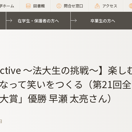
学ホーム
図書館
問合せ窓口
アクセス
在学生・保護者の方へ
卒業生の方へ
 Active ～法大生の挑戦～】
なって笑いをつくる（第21回
大賞」優勝 早瀬 太亮さん）
日