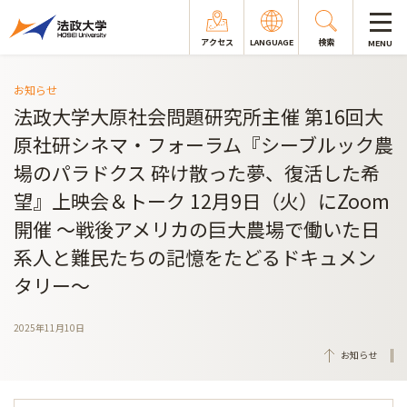
アクセス
LANGUAGE
検索
MENU
お知らせ
法政大学大原社会問題研究所主催 第16回大
原社研シネマ・フォーラム『シーブルック農
場のパラドクス 砕け散った夢、復活した希
望』上映会＆トーク 12月9日（火）にZoom
開催 ～戦後アメリカの巨大農場で働いた日
系人と難民たちの記憶をたどるドキュメン
タリー～
2025年11月10日
お知らせ