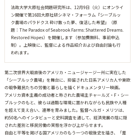
法政大学大原社会問題研究所は、12月9日（火）にオンライ
ン開催で第16回大原社研シネマ・フォーラム『シーブルッ
ク農場のパラドクス 砕け散った夢、復活した希望』（原
題：The Paradox of Seabrook Farms: Shattered Dreams.
Restored Hopes）を開催します（参加費無料、事前申込
制）。上映後に、監督による作品紹介および自由討論も行
われます。
第二次世界大戦直後のアメリカ・ニュージャージー州に実在した
「シーブルック農場」を舞台に、抑留された日系アメリカ人や東欧
の戦争難民たちの労働と暮らしを描くドキュメンタリー映画。
アメリカ資本主義の成功者と称された農場主チャールズ・F・シー
ブルックのもと、彼らは過酷な環境に置かれながらも民族や人種
を超えて支え合い、連帯を育みました。監督ヘルガ・メリツは、
約50名へのインタビューと史料調査を通して、経済発展の陰に隠
された差別と移民労働の実態を浮かび上がらせます。
自由と平等を掲げる国アメリカのもう一つの戦後史を描き、「差