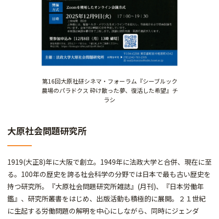
第16回大原社研シネマ・フォーラム『シーブルック
農場のパラドクス 砕け散った夢、復活した希望』チ
ラシ
大原社会問題研究所
1919(大正8)年に大阪で創立。1949年に法政大学と合併、現在に至
る。100年の歴史を誇る社会科学の分野では日本で最も古い歴史を
持つ研究所。『大原社会問題研究所雑誌』(月刊)、『日本労働年
鑑』、研究所叢書をはじめ、出版活動も積極的に展開。２１世紀
に生起する労働問題の解明を中心にしながら、同時にジェンダ