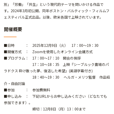
別」「労働」「共生」という現代的テーマを問いかける作品で
す。2024年3月初公開、同年ボストン・バルティック・フィルムフ
ェスティバル正式出品。以後、欧米各国で上映されています。
開催概要
■日時 ： 2025年12月9日（火） 17：00～19：30
■開催方式 ： Zoomを使用したオンライン会議方式
■プログラム： 17：00～17：10 開会の挨拶
17：10～18：35 上映『シーブルック農場のパ
ラドクス 砕け散った夢、復活した希望』(英語字幕付き)
18：40～19：30 ヘルガ・メリツ監督 作品紹
介・自由討論
■参加 ： 参加費無料
■申し込み ： 下記URLからお申し込みください（どなたでも
参加できます）。
締切：12月8日（月）13：00まで