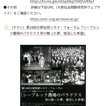
https://forms.gle/sbGpAAqZHHQUvR4p7
■その他 ： 詳細は下記URL（大原社会問題研究所ウェブサ
イト）をご確認ください。
https://oisr-org.ws.hosei.ac.jp/
（チラシ）第16回大原社研シネマ・フォーラム『シーブルッ
ク農場のパラドクス 砕け散った夢、復活した希望』