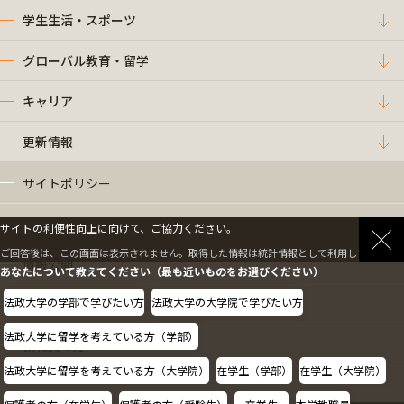
学生生活・スポーツ
グローバル教育・留学
キャリア
更新情報
サイトポリシー
プライバシーポリシー
サイトの利便性向上に向けて、ご協力ください。
ご回答後は、この画面は表示されません。取得した情報は統計情報として利用します。
情報公開
あなたについて教えてください（最も近いものをお選びください）
法政大学の学部で学びたい方
法政大学の大学院で学びたい方
採用情報
法政大学に留学を考えている方（学部）
教職員の方へ
法政大学に留学を考えている方（大学院）
在学生（学部）
在学生（大学院）