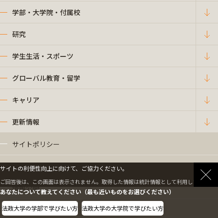
学部・大学院・付属校
研究
学生生活・スポーツ
グローバル教育・留学
キャリア
更新情報
サイトポリシー
プライバシーポリシー
サイトの利便性向上に向けて、ご協力ください。
ご回答後は、この画面は表示されません。取得した情報は統計情報として利用します。
情報公開
あなたについて教えてください（最も近いものをお選びください）
法政大学の学部で学びたい方
法政大学の大学院で学びたい方
採用情報