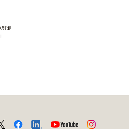
象制御
l