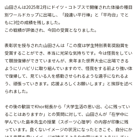
山田さんは2025年2月にドイツ・コトブスで開催された体操の種目
別ワールドカップに出場し、「段違い平行棒」と「平均台」でと
もに3位の成績を残しました。
この戦績が評価され、今回の受賞となりました。
表彰状を授与された山田さんは「この度は学生特別表彰奨励賞を
受賞することができ、本当に光栄な気持ちです。今は怪我をしてい
て競技復帰ができていませんが、来年また世界大会に出場できる
ようにリハビリに取り組んでいますので、怪我をする前より強い体
で復帰して、見ている人を感動させられるような選手になれるよ
う、頑張っていきます。応援よろしくお願いします」と挨拶を述べ
られました。
その後の歓談でKhor総長から「大学生活の思い出、心に残ってい
ることはありますか」との質問に対して、山田さんが「在学中に
学んでいた島本先生の授業（スポーツ心理学）の内容が印象に残
っています。良くないイメージの状況になったときこそ、自分にか