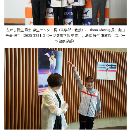
左から武生 昌士 学生センター長（法学部・教授）、Diana Khor 総長、山田
千遥 選手（2025年3月 スポーツ健康学部 卒業）、島本 好平 准教授（スポー
ツ健康学部）