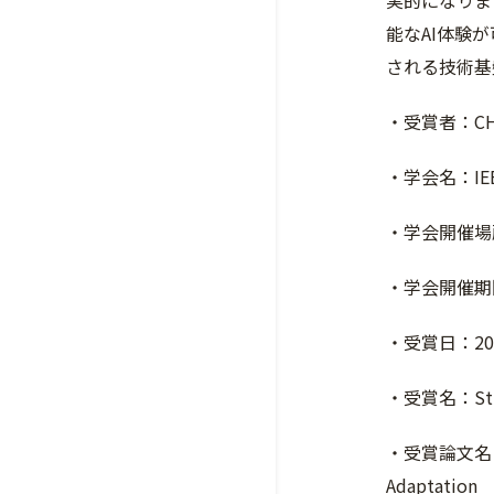
実的になりま
能なAI体験
される技術基
・受賞者：CH
・学会名：IEEE 
・学会開催場
・学会開催期間
・受賞日：20
・受賞名：Stud
・受賞論文名：Fede
Adaptation