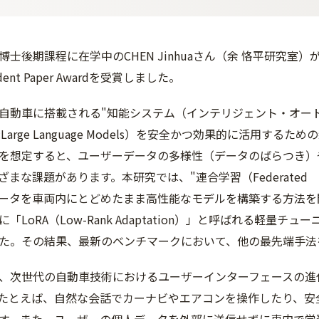
後期課程に在学中のCHEN Jinhuaさん（余 恪平研究室）が、IEEE VTS
tudent Paper Awardを受賞しました。
自動車に搭載される"知能システム（インテリジェ
ント・オー
:Large Language Models）を安全かつ効果的に活用する
を想定すると、ユーザーデータの多様性（データの
ばらつき）
ざまな課題があります。本研究では、"連合学習（
Federat
ータを車両内にとどめたまま高性能なモデルを構築する方法
を
「LoRA（Low
-Rank Adaptation）」と呼ばれる軽量チ
た。その結果、最新の
ベンチマークにおいて、他の最先端手法
、次世代の自動車技術におけるユーザーインターフェ
ースの進
たとえば、自然な会話でカーナビやエアコンを操作したり、安