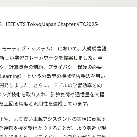
 Tokyo/Japan Chapter VTC2025-
トモーティブ・システム）"において、大規模言語
ための新しい学習フレ
ームワークを提案しました。車
や、計算資源の制約、プライバシー保護の必要
ed Learning）"という分散型の機械学習手法を用い
開発しました。さらに、モデルの学習効率を向
ューニング技術を取り
入れ、計算負荷や通信量を大幅
を上回る精度と汎用性を達
成しています。
化や、より賢い車載アシスタントの実現に貢献す
全運転支援を受けたりすることが、より身近で現