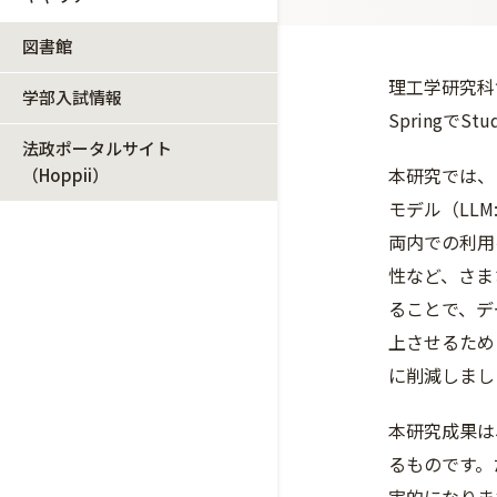
図書館
理工学研究科博士
学部入試情報
SpringでS
法政ポータルサイト
本研究では、
（Hoppii）
モ
デル（LLM
両内での利用
性など、
さま
ること
で、デ
上させるために
に削減しまし
本研究成果は
るもので
す。