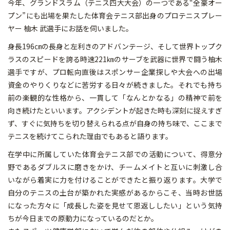
今年、グランドスラム（テニス四大大会）の一つである“全豪オー
プン”にも出場を果たした体育会テニス部出身のプロテニスプレー
ヤー 柚木 武選手にお話を伺いました。
身長196㎝の長身と左利きのアドバンテージ、そして世界トップク
ラスのスピードを誇る時速221㎞のサーブを武器に世界で闘う柚木
選手ですが、プロ転向直後はスポンサー企業探しや大会への出場
資金のやりくりなどに苦労する日々が続きました。それでも持ち
前の楽観的な性格から、一貫して「なんとかなる」の精神で前を
向き続けたといいます。アクシデントが起きた時も深刻に捉えすぎ
ず、すぐに気持ちを切り替えられる点が自身の持ち味で、ここまで
テニスを続けてこられた理由でもあると語ります。
在学中に所属していた体育会テニス部での活動について、得意分
野であるダブルスに磨きをかけ、チームメイトと互いに刺激し合
いながら着実に力を付けることができたと振り返ります。大学で
自分のテニスの土台が築かれた実感があるからこそ、当時お世話
になった方々に「成長した姿を見せて恩返ししたい」という気持
ちが今日までの原動力になっているのだとか。