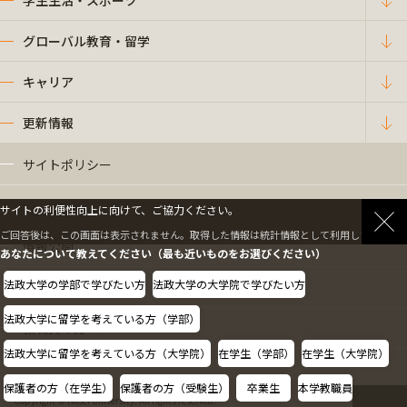
学生生活・スポーツ
グローバル教育・留学
キャリア
更新情報
サイトポリシー
プライバシーポリシー
サイトの利便性向上に向けて、ご協力ください。
ご回答後は、この画面は表示されません。取得した情報は統計情報として利用します。
情報公開
あなたについて教えてください（最も近いものをお選びください）
法政大学の学部で学びたい方
法政大学の大学院で学びたい方
採用情報
法政大学に留学を考えている方（学部）
教職員の方へ
法政大学に留学を考えている方（大学院）
在学生（学部）
在学生（大学院）
保護者の方（在学生）
保護者の方（受験生）
卒業生
本学教職員
Copyright © Hosei University. All rights reserved.