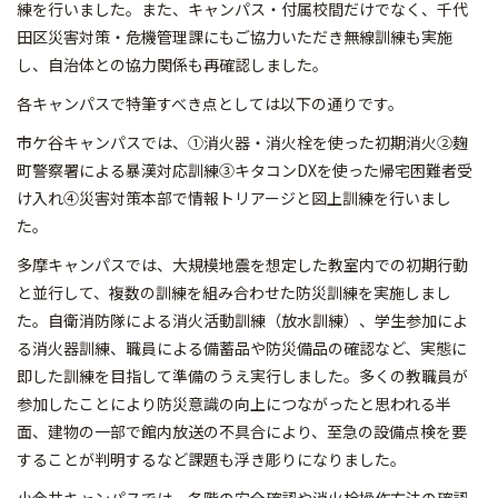
練を行いました。また、キャンパス・付属校間だけでなく、千代
田区災害対策・危機管理課にもご協力いただき無線訓練も実施
し、自治体との協力関係も再確認しました。
各キャンパスで特筆すべき点としては以下の通りです。
市ケ谷キャンパスでは、①消火器・消火栓を使った初期消火②麹
町警察署による暴漢対応訓練③キタコンDXを使った帰宅困難者受
け入れ④災害対策本部で情報トリアージと図上訓練を行いまし
た。
多摩キャンパスでは、大規模地震を想定した教室内での初期行動
と並行して、複数の訓練を組み合わせた防災訓練を実施しまし
た。自衛消防隊による消火活動訓練（放水訓練）、学生参加によ
る消火器訓練、職員による備蓄品や防災備品の確認など、実態に
即した訓練を目指して準備のうえ実行しました。多くの教職員が
参加したことにより防災意識の向上につながったと思われる半
面、建物の一部で館内放送の不具合により、至急の設備点検を要
することが判明するなど課題も浮き彫りになりました。