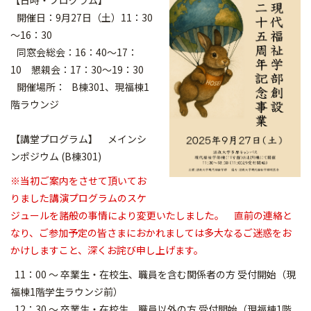
【日時・プログラム】
開催日：9月27日（土）11：30
～16：30
同窓会総会：16：40～17：
10 懇親会：17：30～19：30
開催場所： B棟301、現福棟1
階ラウンジ
【講堂プログラム】 メインシ
ンポジウム (B棟301)
※当初ご案内をさせて頂いてお
りました講演プログラムのスケ
ジ
ュールを諸般の事情により変更いたしました。 直前の連絡と
なり、
ご参加予定の皆さまにおかれましては多大なるご迷惑をお
かけしますこ
と、深くお詫び申し上げます。
11：00 ～ 卒業生・在校生、
職員を含む関係者の方 受付開始（現
福棟1階学生ラウンジ前）
12：30 ～ 卒業生・在校生、
職員以外の方 受付開始（現福棟1階