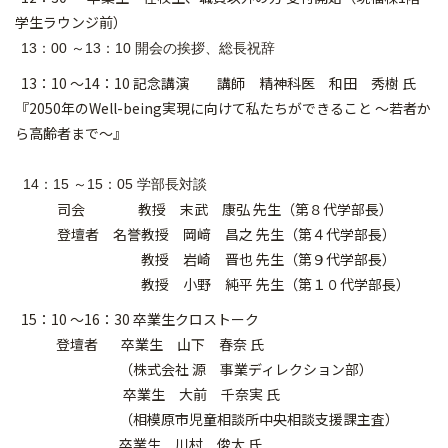
学生ラウンジ前）
13：00 ～13：10 開会の挨拶、総長祝辞
13：10 ～14：10 記念講演 講師 精神科医 和田 秀樹 氏
『2050年のWell-
being実現に向けて私たちができること ～若者か
ら高齢者まで～』
14：15 ～15：05 学部長対談
司会 教授 末武 康弘 先生（第８代学部長）
登壇者 名誉教授 岡﨑 昌之 先生（第４代学部長）
教授 岩崎 晋也 先生（第９代学部長）
教授 小野 純平 先生（第１０代学部長）
15：10 ～16：30 卒業生クロストーク
登壇者 卒業生 山下 春奈 氏
（株式会社 源 事業ディレクション部）
卒業生 大前 千奈実 氏
（相模原市児童相談所中央相談支援課主査）
卒業生 川村 俊太 氏