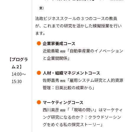
業）
法政ビジネススクールの３つのコースの教員
が、これまでの研究を活かした模擬授業を行い
ます。
企業家養成コース
近能善範
「自動車産業のイノベーション
教授
と企業間関係」
【プログラ
ム２】
人材・組織マネジメントコース
14:00～
佐野嘉秀
「雇用システム研究と人的資源
15:30
教授
管理：日英比較の成果から」
マーケティングコース
西川英彦
「「現場の問い」はマーケティ
教授
ング研究になるのか？：クラウドソーシン
グをめぐる私の探究ストーリー」