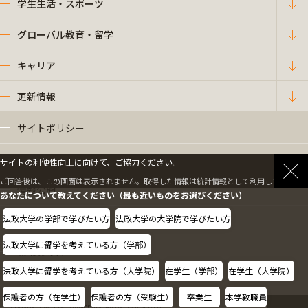
学生生活・スポーツ
グローバル教育・留学
キャリア
更新情報
サイトポリシー
プライバシーポリシー
サイトの利便性向上に向けて、ご協力ください。
ご回答後は、この画面は表示されません。取得した情報は統計情報として利用します。
情報公開
あなたについて教えてください（最も近いものをお選びください）
法政大学の学部で学びたい方
法政大学の大学院で学びたい方
採用情報
法政大学に留学を考えている方（学部）
教職員の方へ
法政大学に留学を考えている方（大学院）
在学生（学部）
在学生（大学院）
保護者の方（在学生）
保護者の方（受験生）
卒業生
本学教職員
Copyright © Hosei University. All rights reserved.