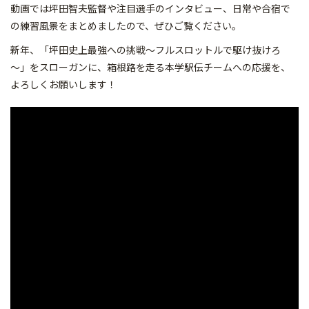
動画では坪田智夫監督や注目選手のインタビュー、日常や合宿で
の練習風景をまとめましたので、ぜひご覧ください。
新年、「坪田史上最強への挑戦～フルスロットルで駆け抜けろ
～」をスローガンに、箱根路を走る本学駅伝チームへの応援を、
よろしくお願いします！