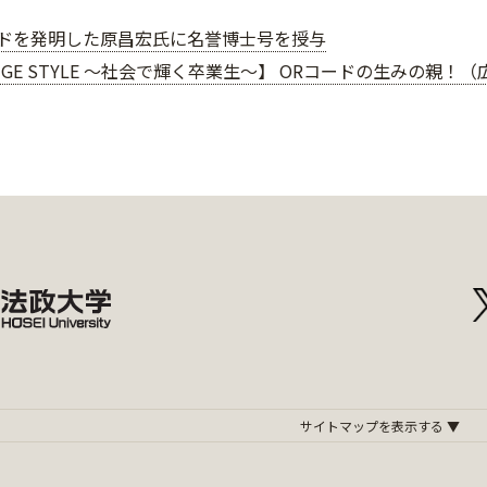
ードを発明した原昌宏氏に名誉博士号を授与
NGE STYLE ～社会で輝く卒業生～】 ORコードの生みの親！（