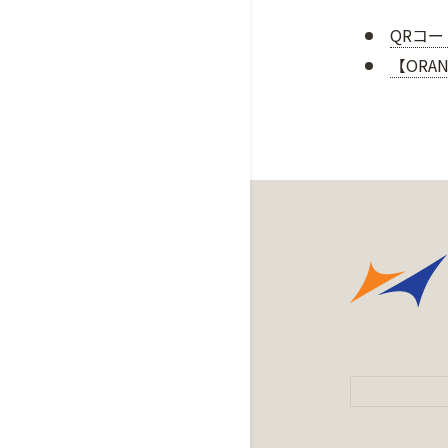
QRコ
【ORA