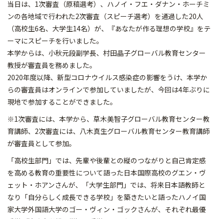
当日は、1次審査（原稿選考）、ハノイ・フエ・ダナン・ホーチミ
ンの各地域で行われた2次審査（スピーチ選考）を通過した20人
（高校生6名、大学生14名）が、『あなたが作る理想の学校』をテ
ーマにスピーチを行いました。
本学からは、小秋元段副学長、村田晶子グローバル教育センター
教授が審査員を務めました。
2020年度以降、新型コロナウイルス感染症の影響をうけ、本学か
らの審査員はオンラインで参加していましたが、今回は4年ぶりに
現地で参加することができました。
※1次審査には、本学から、草木美智子グローバル教育センター教
育講師、2次審査には、八木真生グローバル教育センター教育講師
が審査員として参加。
「高校生部門」では、先輩や後輩との縦のつながりと自己肯定感
を高める教育の重要性について語った日本国際高校のグエン・ヴ
ェット・ホアンさんが、「大学生部門」では、将来日本語教師と
なり「自分らしく成長できる学校」を築きたいと語ったハノイ国
家大学外国語大学のゴー・ヴィン・ゴックさんが、それぞれ最優