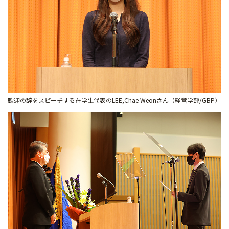
歓迎の辞をスピーチする在学生代表のLEE,Chae Weonさん（経営学部/GBP）