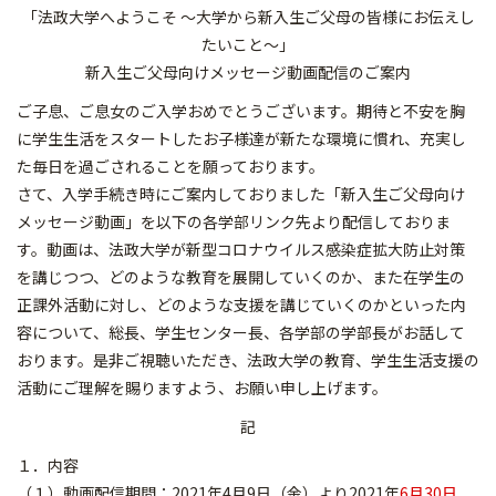
「法政大学へようこそ ～大学から新入生ご父母の皆様にお伝えし
たいこと～」
新入生ご父母向けメッセージ動画配信のご案内
ご子息、ご息女のご入学おめでとうございます。期待と不安を胸
に学生生活をスタートしたお子様達が新たな環境に慣れ、充実し
た毎日を過ごされることを願っております。
さて、入学手続き時にご案内しておりました「新入生ご父母向け
メッセージ動画」を以下の各学部リンク先より配信しておりま
す。動画は、法政大学が新型コロナウイルス感染症拡大防止対策
を講じつつ、どのような教育を展開していくのか、また在学生の
正課外活動に対し、どのような支援を講じていくのかといった内
容について、総長、学生センター長、各学部の学部長がお話して
おります。是非ご視聴いただき、法政大学の教育、学生生活支援の
活動にご理解を賜りますよう、お願い申し上げます。
記
１．内容
（１）動画配信期間：2021年4月9日（金）より2021年
6月30日