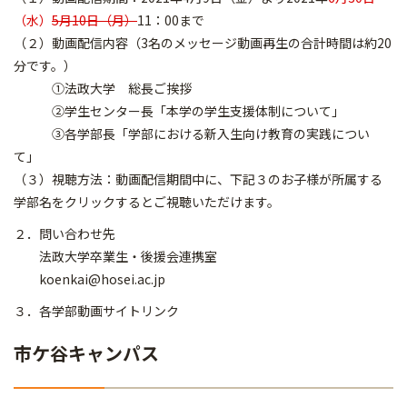
（水）
5月10日（月）
11：00まで
（２）動画配信内容（3名のメッセージ動画再生の合計時間は約20
分です。）
①法政大学 総長ご挨拶
②学生センター長「本学の学生支援体制について」
③各学部長「学部における新入生向け教育の実践につい
て」
（３）視聴方法：動画配信期間中に、下記３のお子様が所属する
学部名をクリックするとご視聴いただけます。
２．問い合わせ先
法政大学卒業生・後援会連携室
koenkai@hosei.ac.jp
３．各学部動画サイトリンク
市ケ谷キャンパス