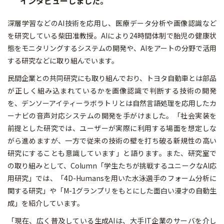
インタビューしました。
深層学習などのAI技術を応用し、医療データ分析や画像認識など
を研究している柴田准教授。AIにより24時間体制で胎児の健康状
態をモニタリングするシステムの開発や、AIをアートの分野で活用
する研究などに取り組んでいます。
民間企業との共同研究にも取り組んでおり、トヨタ自動車とは部品
が正しく組み込まれているかを画像認識で判断する技術の開発
を、デンソーアイティーラボラトリとは自然言語処理を応用したカ
ーナビの音声対応システムの開発を手がけました。「社会実装を
前提とした研究では、ユーザーが実際に利用する場面を想定しな
がら進めますが、一方で従来の技術の壁を打ち破る新規性の高い
研究にすることも意識しています」と語ります。また、研究室で
の取り組みとして、Column「学生たちが挑戦するユニークなAI応
用研究」では、「4D-Humansを用いた水泳選手のフォーム分析に
関する研究」や「M-1グランプリをもとにした面白い漫才の自動生
成」を紹介しています。
「現在、広く普及している生成AIは、大手IT企業のサーバを介し