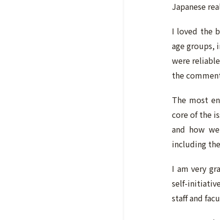
Japanese real
I loved the 
age groups, 
were reliable
the comments
The most enj
core of the i
and how we 
including the
I am very gr
self-initiati
staff and fac