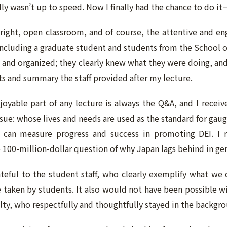
ly wasn’t up to speed. Now I finally had the chance to do it
bright, open classroom, and of course, the attentive and 
including a graduate student and students from the School 
 and organized; they clearly knew what they were doing, and 
 and summary the staff provided after my lecture.
oyable part of any lecture is always the Q&A, and I recei
ssue: whose lives and needs are used as the standard for gau
can measure progress and success in promoting DEI. I r
 100-million-dollar question of why Japan lags behind in ge
ateful to the student staff, who clearly exemplify what we
ve taken by students. It also would not have been possible 
ulty, who respectfully and thoughtfully stayed in the backgr