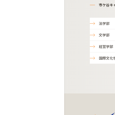
市ケ谷キ
法学部
文学部
経営学部
国際文化