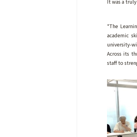
It was a trul
*The Learnin
academic ski
university-w
Across its t
staff to stre