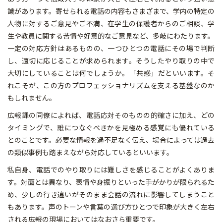
識があります。寄せられる電話の内容もさまざまで、学内の特定の
人物に対するご意見やご不満、在学生の保護者からのご相談、学
生や教員に関する苦情や好意的なご意見など、多岐にわたります。
一定の対応方針はあるものの、一つひとつの電話にその場で判断
し、適切に応じることが求められます。そうしたやり取りの中で
大切にしていることは何でしょうか。「共感」だといいます。そ
れこそが、この方のプロフェッショナリズムを支える基盤なのか
もしれません。
広報課の同僚によれば、電話応対そのものの的確さに加え、どの
タイミングで、誰につなぐべきかを見極める感覚にも優れている
とのことです。必要な情報を過不足なく伝え、場合によっては過去
の類似事例も踏まえながら対応しているといいます。
私自身、電話でのやり取りには難しさを感じることがよくありま
す。対面とは異なり、表情や身振りといった手がかりが限られるた
め、少しの行き違いがそのまま会話の流れに影響してしまうこと
もあります。声のトーンや言葉の選び方ひとつで印象が大きく左右
される――広報の現場においてはなおさら重要です。