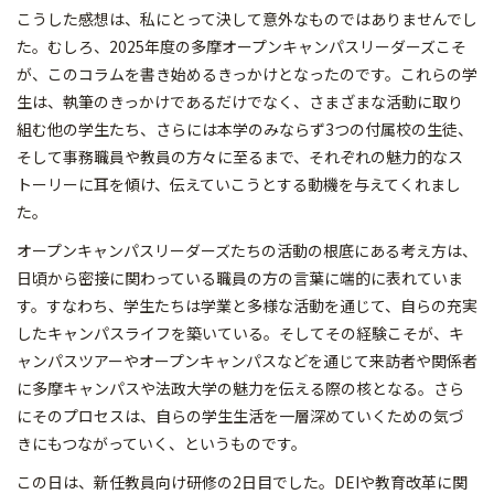
こうした感想は、私にとって決して意外なものではありませんでし
た。むしろ、2025年度の多摩オープンキャンパスリーダーズこそ
が、このコラムを書き始めるきっかけとなったのです。これらの学
生は、執筆のきっかけであるだけでなく、さまざまな活動に取り
組む他の学生たち、さらには本学のみならず3つの付属校の生徒、
そして事務職員や教員の方々に至るまで、それぞれの魅力的なス
トーリーに耳を傾け、伝えていこうとする動機を与えてくれまし
た。
オープンキャンパスリーダーズたちの活動の根底にある考え方は、
日頃から密接に関わっている職員の方の言葉に端的に表れていま
す。すなわち、学生たちは学業と多様な活動を通じて、自らの充実
したキャンパスライフを築いている。そしてその経験こそが、キ
ャンパスツアーやオープンキャンパスなどを通じて来訪者や関係者
に多摩キャンパスや法政大学の魅力を伝える際の核となる。さら
にそのプロセスは、自らの学生生活を一層深めていくための気づ
きにもつながっていく、というものです。
この日は、新任教員向け研修の2日目でした。DEIや教育改革に関