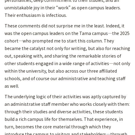
personalities, deep commitment to their studies, and an
unmistakable joy in their “work” as open campus leaders.
Their enthusiasm is infectious.
These comments did not surprise me in the least. Indeed, it
was the open campus leaders on the Tama campus—the 2025
cohort—who prompted me to start this column. They
became the catalyst not only for writing, but also for reaching
out, speaking with, and sharing the remarkable stories of
other students engaged in a wide range of activities—not only
within the university, but also across our three affiliated
schools, and of course our administrative and teaching staff
as well.
The underlying logic of their activities was aptly captured by
an administrative staff member who works closely with them:
through their studies and diverse activities, these students
build a rich campus life for themselves. That experience, in
turn, becomes the core material through which they
introduce the campus to visitors and stakeholders—through