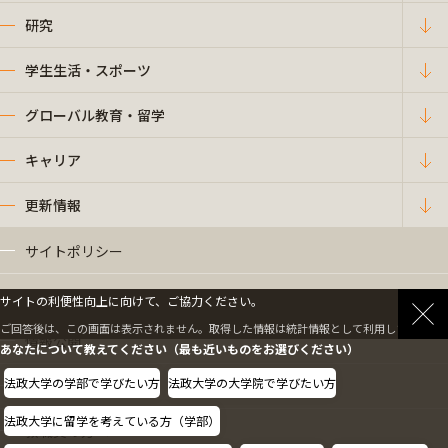
研究
学生生活・スポーツ
グローバル教育・留学
キャリア
更新情報
サイトポリシー
プライバシーポリシー
サイトの利便性向上に向けて、ご協力ください。
ご回答後は、この画面は表示されません。取得した情報は統計情報として利用します。
情報公開
あなたについて教えてください（最も近いものをお選びください）
法政大学の学部で学びたい方
法政大学の大学院で学びたい方
採用情報
法政大学に留学を考えている方（学部）
教職員の方へ