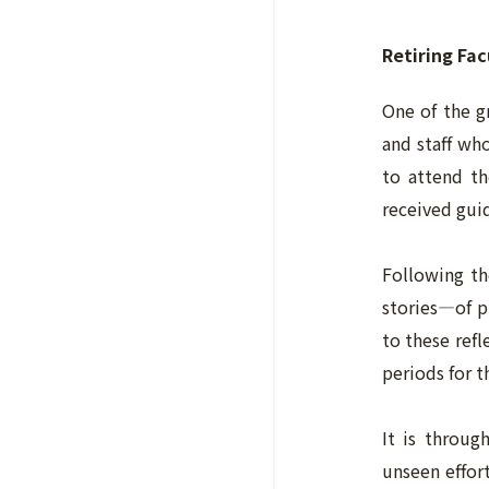
Retiring Fac
One of the gr
and staff who
to attend t
received gui
Following th
stories—of p
to these ref
periods for t
It is throug
unseen effort