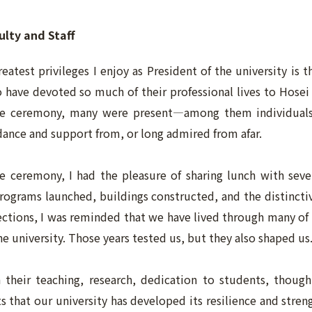
ulty and Staff
eatest privileges I enjoy as President of the university is 
 have devoted so much of their professional lives to Hosei 
he ceremony, many were present—among them individuals 
dance and support from, or long admired from afar.
e ceremony, I had the pleasure of sharing lunch with sever
rograms launched, buildings constructed, and the distinctive
lections, I was reminded that we have lived through many o
he university. Those years tested us, but they also shaped us
h their teaching, research, dedication to students, thought
s that our university has developed its resilience and stren