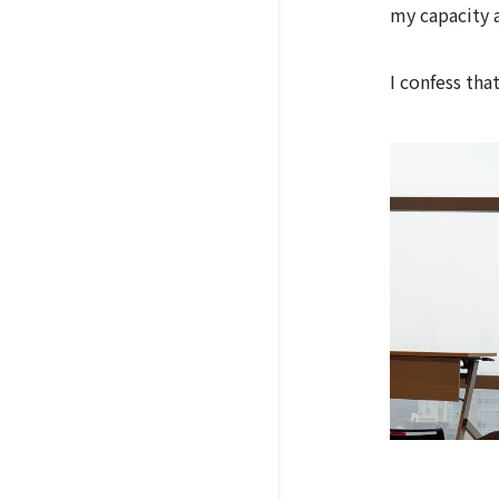
my capacity a
I confess tha