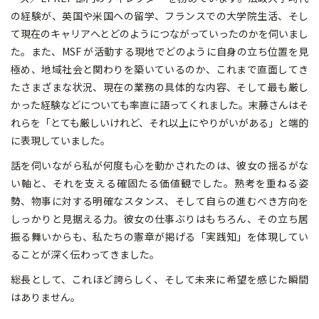
の経験が、英国や米国への留学、フランスでの大学院生活、そし
て現在のキャリアへとどのようにつながっていったのかを伺いまし
た。また、MSF が活動する現地でどのように自身の立ち位置を見
極め、地域社会と関わりを築いているのか、これまで直面してき
たさまざまな状況、現在の業務の具体的な内容、そして最も厳し
かった経験などについても率直に語ってくれました。末藤さんはそ
れらを「とても厳しいけれど、それ以上にやりがいがある」と端的
に表現していました。
話を伺いながら私が何度も心を動かされたのは、彼女の揺るがな
い軸と、それを支える確固たる価値観でした。熟考を重ねる姿
勢、物事に対する明確なスタンス、そして自らの進むべき方向を
しっかりと見据える力。彼女の仕事ぶりはもちろん、その立ち居
振る舞いからも、私たちの憲章が掲げる「実践知」を体現してい
ることが深く伝わってきました。
総長として、これほど誇らしく、そして未来に希望を感じた瞬間
はありません。