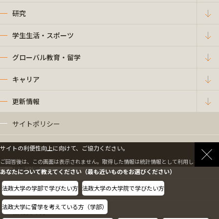
研究
学生生活・スポーツ
グローバル教育・留学
キャリア
更新情報
サイトポリシー
プライバシーポリシー
サイトの利便性向上に向けて、ご協力ください。
ご回答後は、この画面は表示されません。取得した情報は統計情報として利用します。
情報公開
あなたについて教えてください（最も近いものをお選びください）
法政大学の学部で学びたい方
法政大学の大学院で学びたい方
採用情報
法政大学に留学を考えている方（学部）
教職員の方へ