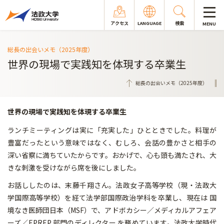
アクセス
LANGUAGE
検索
MENU
総長の出会いメモ（2025年度）
世界の現場で実践知を体現する卒業生
総長の出会いメモ（2025年度）
世界の現場で実践知を体現する卒業生
ランチミーティングは実に「充実した」ひとときでした。料理が
豊富だったという意味ではなく、むしろ、会話の豊かさと相手の
深い省察に満ちていたからです。おかげで、心も頭も満たされ、大
きな刺激を受けながら席を後にしました。
お話ししたのは、末藤千翔さん。法政女子高等学校（現・法政大
学国際高等学校）を経て法学部国際政治学科を卒業し、現在は 国
境なき医師団日本（MSF）で、アドボカシー／メディカルアフェア
ーズ／EPREP 部門のディレクター を務めています。法政大学時代