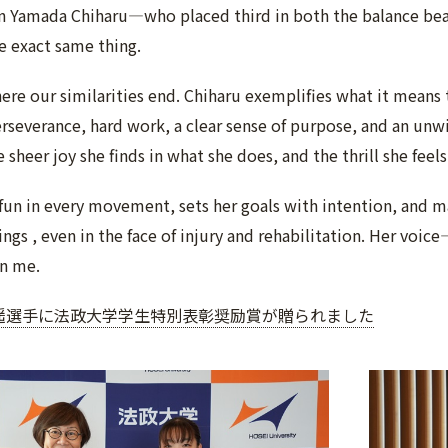
n Yamada Chiharu—who placed third in both the balance be
 exact same thing.
ere our similarities end. Chiharu exemplifies what it means
erseverance, hard work, a clear sense of purpose, and an unwill
sheer joy she finds in what she does, and the thrill she feels
 fun in every movement, sets her goals with intention, and m
ings , even in the face of injury and rehabilitation. Her voic
n me.
遥選手に法政大学学生特別表彰奨励賞が贈られました