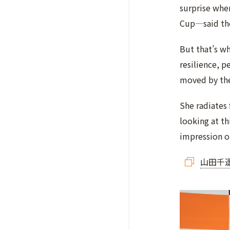
surprise whe
Cup—said the
But that’s wh
resilience, p
moved by the 
She radiates
looking at th
impression o
山田千