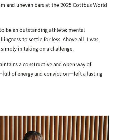
am and uneven bars at the 2025 Cottbus World
 to be an outstanding athlete: mental
ingness to settle for less. Above all, I was
 simply in taking on a challenge.
aintains a constructive and open way of
e—full of energy and conviction—left a lasting