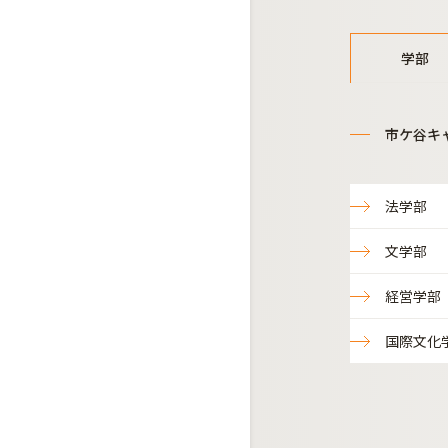
学部
市ケ谷キ
法学部
文学部
経営学部
国際文化