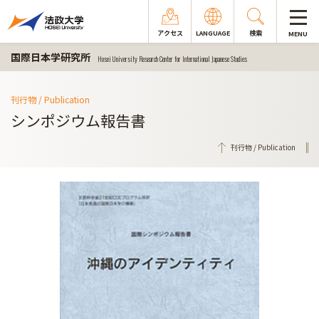
アクセス
LANGUAGE
検索
MENU
国際日本学研究所
Hosei University Research Center for International Japanese Studies
刊行物 / Publication
シンポジウム報告書
刊行物 / Publication