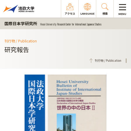
アクセス
LANGUAGE
検索
MENU
国際日本学研究所
Hosei University Research Center for International Japanese Studies
刊行物 / Publication
研究報告
刊行物 / Publication