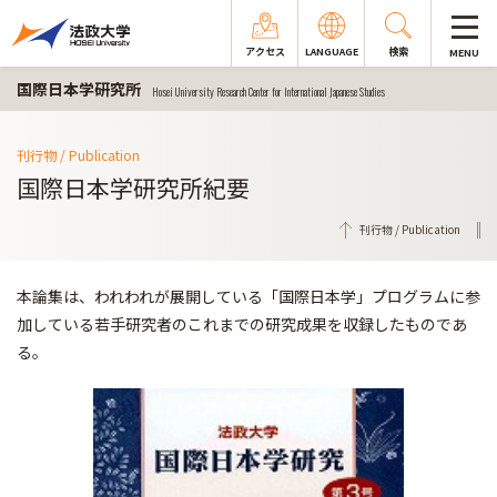
アクセス
LANGUAGE
検索
MENU
国際日本学研究所
Hosei University Research Center for International Japanese Studies
刊行物 / Publication
国際日本学研究所紀要
刊行物 / Publication
本論集は、われわれが展開している「国際日本学」プログラムに参
加している若手研究者のこれまでの研究成果を収録したものであ
る。