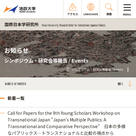
アクセス
LANGUAGE
検索
MENU
国際日本学研究所
Hosei University Research Center for International Japanese Studies
お知らせ
シンポジウム・研究会等報告 / Events
シンポジウム・研究会等報告 / Events
お知らせ INDEX
新着一覧
Call for Papers for the 9th Young Scholars Workshop on
Transnational Japan "Japan’s Multiple Publics: A
Transnational and Comparative Perspective" 日本の多様
なパブリックス―トランスナショナルと比較の視点から