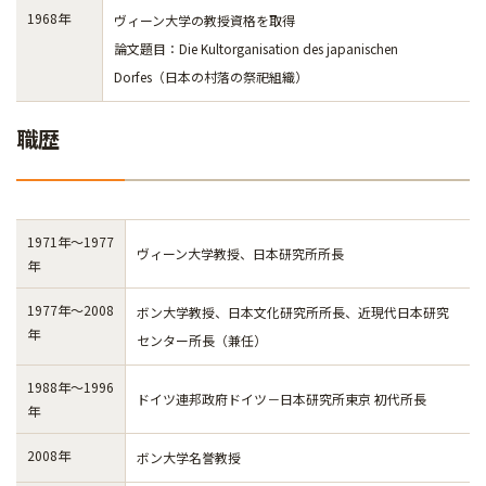
1968年
ヴィーン大学の教授資格を取得
論文題目：Die Kultorganisation des japanischen
Dorfes（日本の村落の祭祀組織）
職歴
1971年～1977
ヴィーン大学教授、日本研究所所長
年
1977年～2008
ボン大学教授、日本文化研究所所長、近現代日本研究
年
センター所長（兼任）
1988年～1996
ドイツ連邦政府ドイツ－日本研究所東京 初代所長
年
2008年
ボン大学名誉教授