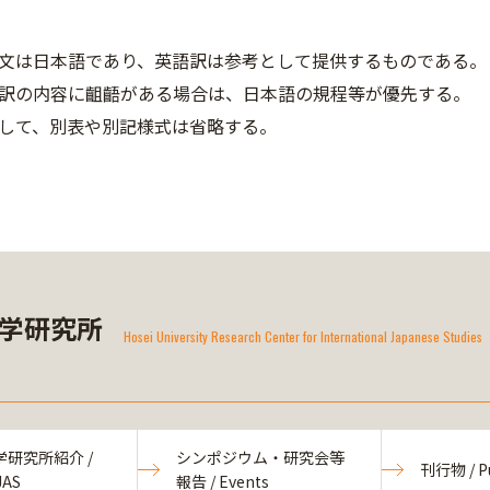
文は日本語であり、英語訳は参考として提供するものである。
訳の内容に齟齬がある場合は、日本語の規程等が優先する。
して、別表や別記様式は省略する。
学研究所
Hosei University Research Center for International Japanese Studies
研究所紹介 /
シンポジウム・研究会等
刊行物 / Pu
JAS
報告 / Events