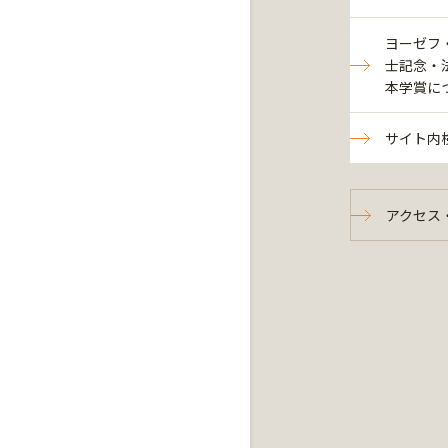
ヨーゼフ
士記念・
本学賞につい
サイト内
アクセス