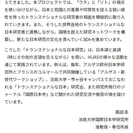
えてきました。本プロジェクトでは、「ウチ」と「ソト」の視点
を使い分けながら、日本と他国との差異や同質性を捉える鋭い感
性を持ったトランスナショナルな研究者の視座を積極的に取り入
れていきます。また、そうした世界各地のトランスナショナルな
日本研究者と連携しながら、国境を超えた研究ネットワークを構
築し、新たな日本研究の文化を育んでいく試みを進めています。
こうした「トランスナショナルな日本研究」は、日本語と英語
（時にその他の言語を交えながら）を用い、HIJASの様々な活動を
通じて実践されています。例えば、毎年、アルザス欧州日本学研
究所とフランスのコルマールで共同開催している「アルザス・新
世代ワークショップ」、法政大学・市ヶ谷キャンパスでおこなわ
れる「トランスナショナルな日本」研究会、また研究所発行のジ
ャーナル『国際日本学』など開かれた研究交流や報告の場を設け
ています。
髙田 圭
法政大学国際日本学研究所
准教授・専任所員