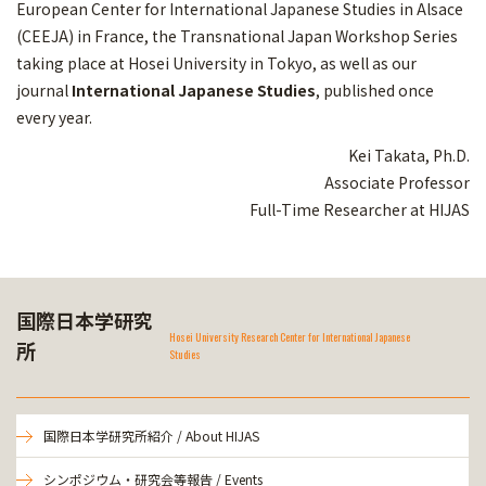
European Center for International Japanese Studies in Alsace
(CEEJA) in France, the Transnational Japan Workshop Series
taking place at Hosei University in Tokyo, as well as our
journal
International Japanese Studies
, published once
every year.
Kei Takata, Ph.D.
Associate Professor
Full-Time Researcher at HIJAS
国際日本学研究
Hosei University Research Center for International Japanese
所
Studies
国際日本学研究所紹介 / About HIJAS
シンポジウム・研究会等報告 / Events