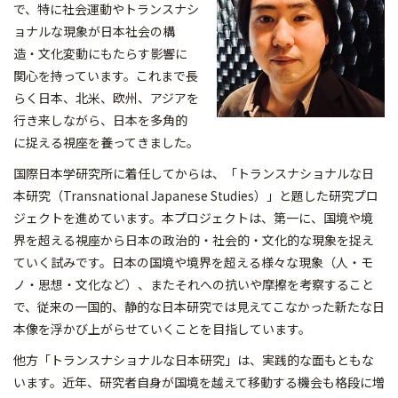
で、特に社会運動やトランスナシ
ョナルな現象が日本社会の構
造・文化変動にもたらす影響に
関心を持っています。これまで長
らく日本、北米、欧州、アジアを
行き来しながら、日本を多角的
に捉える視座を養ってきました。
国際日本学研究所に着任してからは、「トランスナショナルな日
本研究（Transnational Japanese Studies）」と題した研究プロ
ジェクトを進めています。本プロジェクトは、第一に、国境や境
界を超える視座から日本の政治的・社会的・文化的な現象を捉え
ていく試みです。日本の国境や境界を超える様々な現象（人・モ
ノ・思想・文化など）、またそれへの抗いや摩擦を考察すること
で、従来の一国的、静的な日本研究では見えてこなかった新たな日
本像を浮かび上がらせていくことを目指しています。
他方「トランスナショナルな日本研究」は、実践的な面もともな
います。近年、研究者自身が国境を越えて移動する機会も格段に増