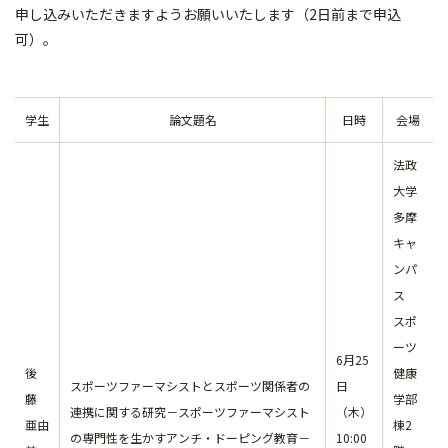
申し込みいただきますようお願いいたします（2日前まで申込
可）。
学生
論文題名
日時
会場
法政
大学
多摩
キャ
ンパ
ス
スポ
ーツ
6月25
後
健康
スポーツファーマシストとスポーツ関係者の
日
藤
学部
連携に関する研究－スポーツファーマシスト
（木）
亜由
棟2
の専門性を生かすアンチ・ドーピング教育－
10:00