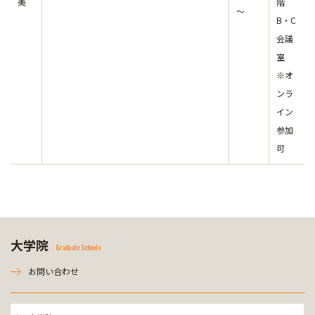
美
階
～
B・C
会議
室
※オ
ンラ
イン
参加
可
大学院
Graduate Schools
お問い合わせ