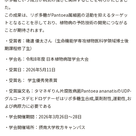
た。
この成果は、リポ多糖がPantoea属細菌の活動を抑えるターゲッ
トとなることを示しており、植物病の予防技術の開発につながる
ことが期待されます。
・受賞者：磯邊 優太さん（生命機能学専攻植物医科学領域博士後
期課程修了生）
・学会名：令和8年度 日本植物病理学会大会
・受賞日：2026年5月11日
・受賞名： 学生優秀発表賞
・受賞論文名：タマネギりん片腐敗病菌Pantoea ananatisのUDP-
グルコースデヒドロゲナーゼはリポ多糖生合成,薬剤耐性,運動性,お
よび病原力に必要である
・学会開催期間：2026年3月26日～28日
・学会開催場所：摂南大学枚方キャンパス