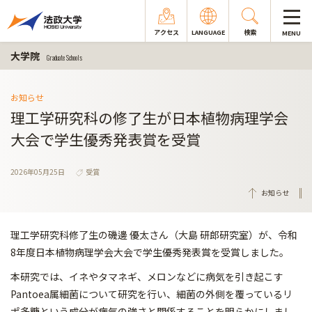
アクセス
LANGUAGE
検索
MENU
大学院
Graduate Schools
お知らせ
理工学研究科の修了生が日本植物病理学会
大会で学生優秀発表賞を受賞
2026年05月25日
受賞
お知らせ
理工学研究科修了生の磯邊 優太さん（大島 研郎研究室）が、令和
8年度日本植物病理学会大会で学生優秀発表賞を受賞しました。
本研究では、イネやタマネギ、メロンなどに病気を引き起こす
Pantoea属細菌について研究を行い、細菌の外側を覆っているリ
ポ多糖という成分が病気の強さと関係することを明らかにしまし