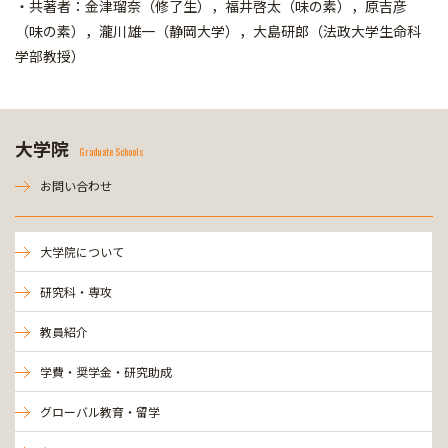
・共著者：金津瑠奈（修了生），福井啓太（味の素），原吉彦
（味の素），瀧
川雄一（静岡大学），大島研郎（法政大学生命科
学部教授）
大学院
Graduate Schools
お問い合わせ
大学院について
研究科・専攻
教員紹介
学費・奨学金・研究助成
グローバル教育・留学