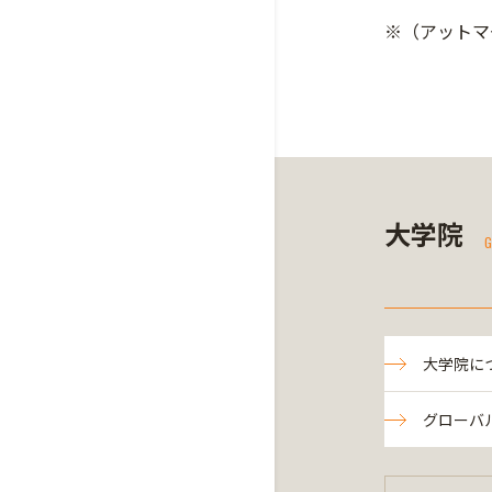
※（アットマ
大学院
G
大学院に
グローバ