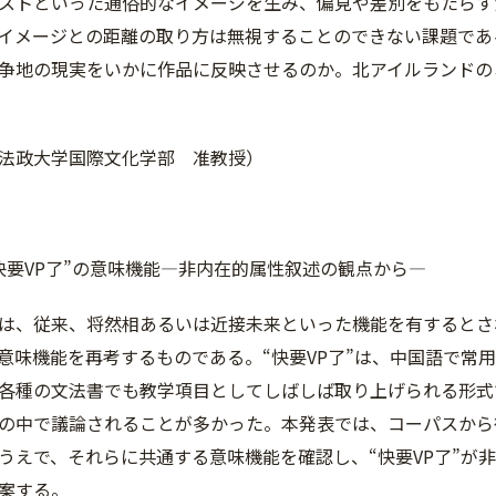
ストといった通俗的なイメージを生み、偏見や差別をもたらす
イメージとの距離の取り方は無視することのできない課題であ
争地の現実をいかに作品に反映させるのか。北アイルランドの
法政大学国際文化学部 准教授）
快要VP了”の意味機能―非内在的属性叙述の観点から―
は、従来、将然相あるいは近接未来といった機能を有するとされ
意味機能を再考するものである。“快要VP了”は、中国語で常
各種の文法書でも教学項目としてしばしば取り上げられる形式
の中で議論されることが多かった。本発表では、コーパスから
うえで、それらに共通する意味機能を確認し、“快要VP了”が
案する。