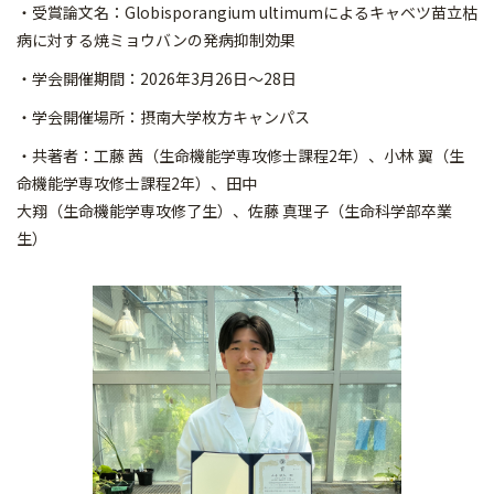
・受賞論文名：Globisporangium ultimumによるキャベツ苗立枯
病に対する焼ミョウバンの発病抑制効果
・学会開催期間：2026年3月26日～28日
・学会開催場所：摂南大学枚方キャンパス
・共著者：工藤 茜（生命機能学専攻修士課程2年）、小林 翼（生
命機能学専攻修士課程2年）、田中
大翔（生命機能学専攻修了生）、佐藤 真理子（生命科学部卒業
生）