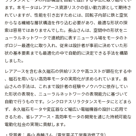
ま
す。本モータはレアアース資源リスクの低い動力源として期待さ
れ
ていますが、性能を引き出すためには、回転子内部に鉄と空気
から
なる繊細な層状構造を作り込む必要があり、
最適な形状の探
索は容易ではありませんでした。長山さんは、空間
中の形状をニ
ューラルネットワークで連続的に表すニューラル場を
モータのト
ポロジー最適化に取り入れ、従来は設計者が事前に決め
ていた形
状の基本要素までも最適化の中で自動的に決定できる手法
を構築
しました。
レアアースを含む永久磁石の供給リスクや高コストが顕在化する中
、磁石を用いない高効率モータの実用化が求められています。長
山
さんの手法は、これまで設計者の経験やノウハウに依存してい
た形
状の表現を、ニューラルネットワークの表現能力に基づいて
自動で
行うものです。シンクロナスリラクタンスモータにとどまら
ず、永
久磁石モータや変圧器など幅広い電磁機器の設計に応用で
きるため
、省レアアース・高効率モータの開発を通じた持続可能な
電動化社
会の実現に貢献します。
・受賞者： 長山 泰輔さん（電気電子工学専攻修了生）