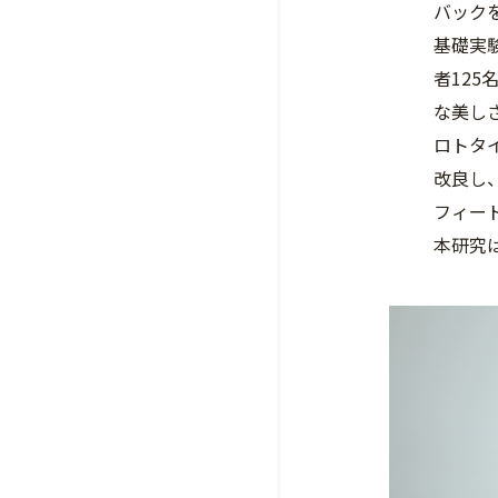
バック
基礎実
者12
な美し
ロトタ
改良し
フィー
本研究