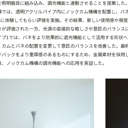
を照明器具に組み込み、調光機能と連動させることを提案した
験では、透明アクリルパイプ内にノックカム機構を配置し、バ
5名に体験してもらい評価を実施。その結果、新しい使用感や視
さが評価された一方、光源の直接的な眩しさや意匠のバランスに
イプ1では、バネをより効果的に遮光機能として活用する形状へ
、カムとバネの配置を変更して意匠のバランスを改善した。最
ドバックをより重厚感のあるものにするため、金属素材を採用
は、ノックカム機構の調光機能への応用を実証した。