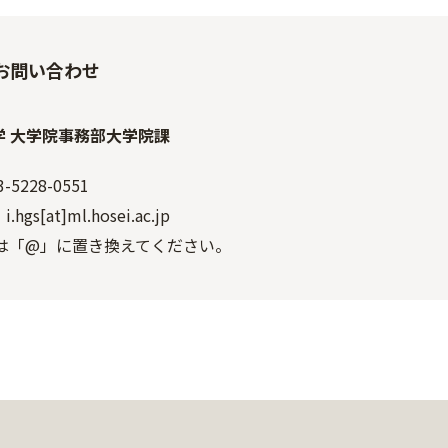
お問い合わせ
学 大学院事務部大学院課
-5228-0551
i.hgs[at]ml.hosei.ac.jp
t] は「@」に置き換えてください。