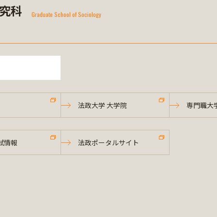
究科
Graduate School of Sociology
法政大学 大学院
専門職大
試情報
法政ポータルサイト