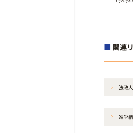
「それぞれ
■
関連
法政大
進学相