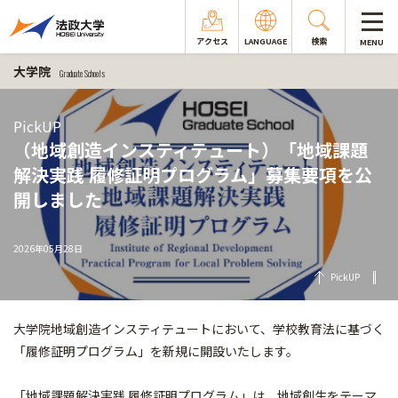
アクセス
LANGUAGE
検索
MENU
大学院
Graduate Schools
PickUP
（地域創造インスティテュート）「地域課題
解決実践 履修証明プログラム」募集要項を公
開しました
2026年05月28日
PickUP
大学院地域創造インスティテュートにおいて、学校教育法に基づく
「履修証明プログラム」を新規に開設いたします。
「地域課題解決実践 履修証明プログラム」は、地域創生をテーマ