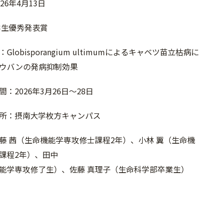
26年4月13日
学生優秀発表賞
lobisporangium ultimumによるキャベツ苗立枯病に
ウバンの発病抑制効果
：2026年3月26日～28日
所：摂南大学枚方キャンパス
藤 茜（生命機能学専攻修士課程2年）、小林 翼（生命機
課程2年）、田中
能学専攻修了生）、佐藤 真理子（生命科学部卒業生）