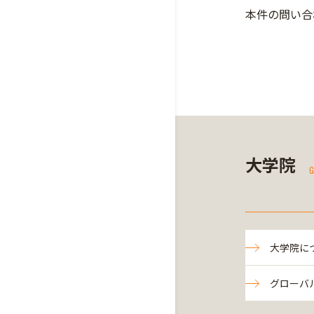
本件の問い
Tel：0
大学院
G
大学院に
グローバ