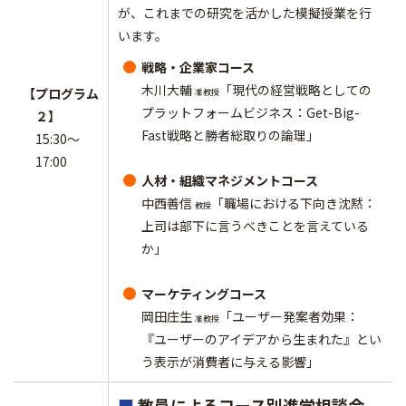
が、これまでの研究を活かした模擬授業を行
います。
戦略・企業家コース
木川大輔
「現代の経営戦略としての
【プログラム
准教授
プラットフォームビジネス：Get-Big-
２】
Fast戦略と勝者総取りの論理」
15:30～
17:00
人材・組織マネジメントコース
中西善信
「職場における下向き沈黙：
教授
上司は部下に言うべきことを言えている
か」
マーケティングコース
岡田庄生
「ユーザー発案者効果：
准教授
『ユーザーのアイデアから生まれた』とい
う表示が消費者に与える影響」
■
教員によるコース別進学相談会