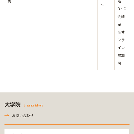
美
階
～
B・C
会議
室
※オ
ンラ
イン
参加
可
大学院
Graduate Schools
お問い合わせ