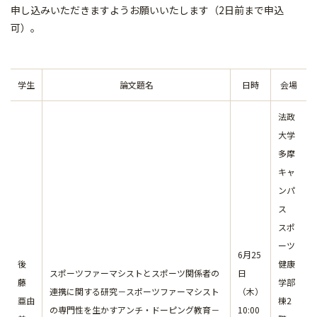
申し込みいただきますようお願いいたします（2日前まで申込
可）。
学生
論文題名
日時
会場
法政
大学
多摩
キャ
ンパ
ス
スポ
ーツ
6月25
後
健康
スポーツファーマシストとスポーツ関係者の
日
藤
学部
連携に関する研究－スポーツファーマシスト
（木）
亜由
棟2
の専門性を生かすアンチ・ドーピング教育－
10:00