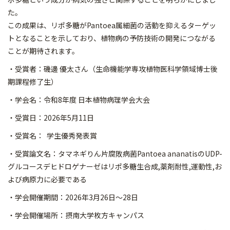
た。
この成果は、リポ多糖がPantoea属細菌の活動を抑えるターゲッ
トとなることを示しており、植物病の予防技術の開発につながる
ことが期待されます。
・受賞者：磯邊 優太さん（生命機能学専攻植物医科学領域博士後
期課程修了生）
・学会名：令和8年度 日本植物病理学会大会
・受賞日：2026年5月11日
・受賞名： 学生優秀発表賞
・受賞論文名：タマネギりん片腐敗病菌Pantoea ananatisのUDP-
グルコースデヒドロゲナーゼはリポ多糖生合成,薬剤耐性,運動性,お
よび病原力に必要である
・学会開催期間：2026年3月26日～28日
・学会開催場所：摂南大学枚方キャンパス