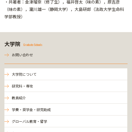
・共著者：金津瑠奈（修了生），福井啓太（味の素），原吉彦
（味の素），瀧
川雄一（静岡大学），大島研郎（法政大学生命科
学部教授）
大学院
Graduate Schools
お問い合わせ
大学院について
研究科・専攻
教員紹介
学費・奨学金・研究助成
グローバル教育・留学