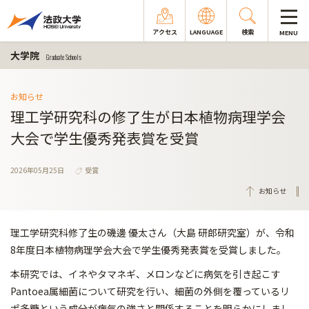
アクセス
LANGUAGE
検索
MENU
大学院
Graduate Schools
お知らせ
理工学研究科の修了生が日本植物病理学会
大会で学生優秀発表賞を受賞
2026年05月25日
受賞
お知らせ
理工学研究科修了生の磯邊 優太さん（大島 研郎研究室）が、令和
8年度日本植物病理学会大会で学生優秀発表賞を受賞しました。
本研究では、イネやタマネギ、メロンなどに病気を引き起こす
Pantoea属細菌について研究を行い、細菌の外側を覆っているリ
ポ多糖という成分が病気の強さと関係することを明らかにしまし